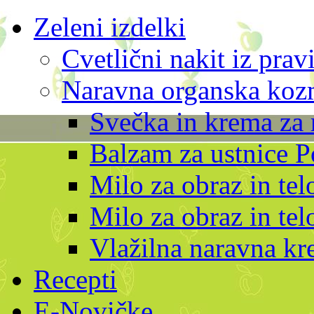
Zeleni izdelki
Cvetlični nakit iz prav
Naravna organska kozm
Svečka in krema za 
Balzam za ustnice P
Milo za obraz in te
Milo za obraz in tel
Vlažilna naravna kr
Recepti
E-Novičke