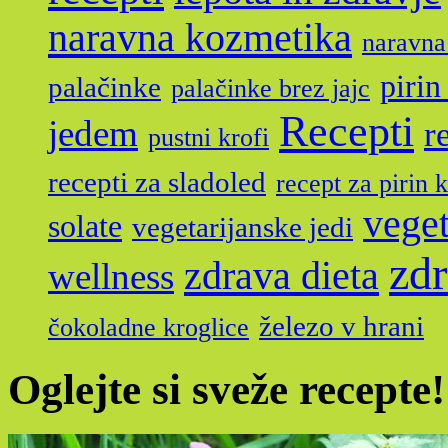
naravna kozmetika
naravna
pirin
palačinke
palačinke brez jajc
Recepti
jedem
r
pustni krofi
recepti za sladoled
recept za pirin 
veget
solate
vegetarijanske jedi
zdr
zdrava dieta
wellness
železo v hrani
čokoladne kroglice
Oglejte si sveže recepte!