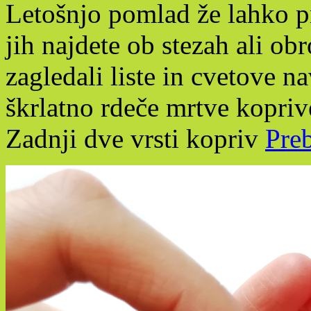
Letošnjo pomlad že lahko pr
jih najdete ob stezah ali o
zagledali liste in cvetove n
škrlatno rdeče mrtve koprive
Zadnji dve vrsti kopriv
Preb