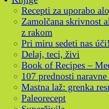
Recepti za uporabo alo
Zamolčana skrivnost al
z rakom
Pri miru sedeti nas úči
Delaj, teci, živi
Book of Recipes – Med
107 prednosti naravne 
Mastna laž: grenka res
Paleorecept
Superživila