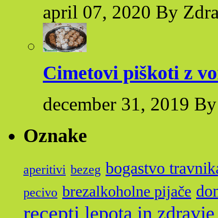
april 07, 2020 By Zdr
Cimetovi piškoti z v
december 31, 2019 By
Oznake
bogastvo travnik
aperitivi
bezeg
dom
brezalkoholne pijače
pecivo
recepti
lepota in zdravje