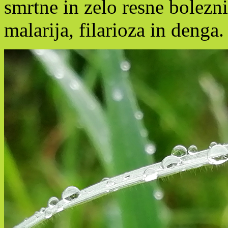
smrtne in zelo resne bolezn
malarija, filarioza in denga.