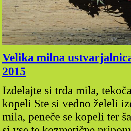
Velika milna ustvarjalnica
2015
Izdelajte si trda mila, teko
kopeli Ste si vedno želeli i
mila, peneče se kopeli ter 
si vse te kozmetične pripom