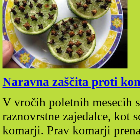
Naravna zaščita proti k
V vročih poletnih mesecih 
raznovrstne zajedalce, kot s
komarji. Prav komarji prena