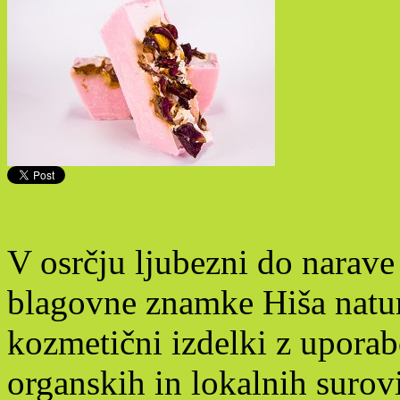
V osrčju ljubezni do narave 
blagovne znamke Hiša natur
kozmetični izdelki z uporab
organskih in lokalnih surov