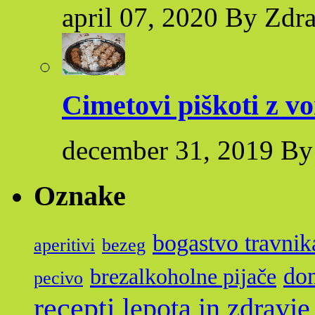
april 07, 2020 By Zdr
Cimetovi piškoti z v
december 31, 2019 By
Oznake
bogastvo travnik
aperitivi
bezeg
dom
brezalkoholne pijače
pecivo
recepti
lepota in zdravje