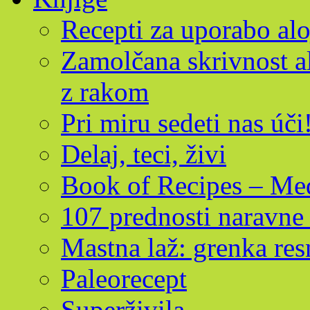
Recepti za uporabo alo
Zamolčana skrivnost al
z rakom
Pri miru sedeti nas úči
Delaj, teci, živi
Book of Recipes – Med
107 prednosti naravne 
Mastna laž: grenka res
Paleorecept
Superživila