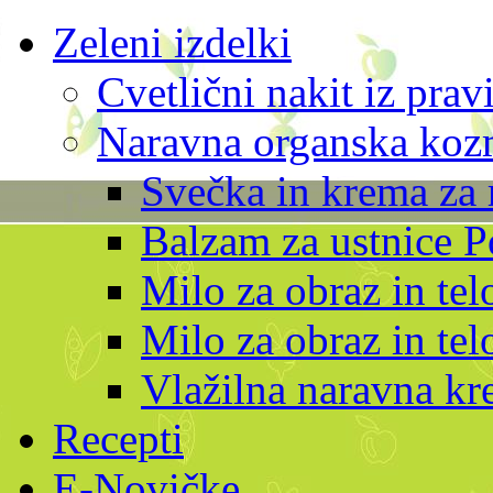
Zeleni izdelki
Cvetlični nakit iz prav
Naravna organska kozm
Svečka in krema za 
Balzam za ustnice P
Milo za obraz in te
Milo za obraz in tel
Vlažilna naravna kr
Recepti
E-Novičke