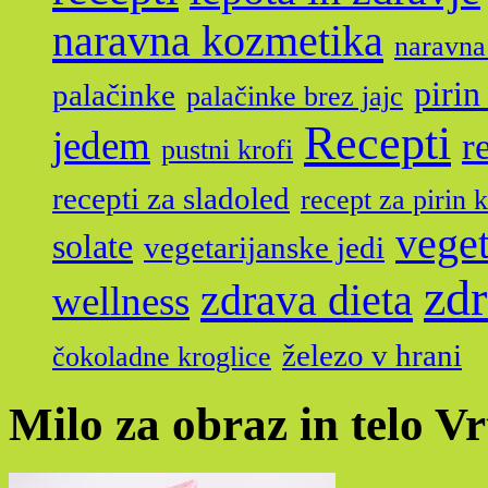
naravna kozmetika
naravna
pirin
palačinke
palačinke brez jajc
Recepti
jedem
r
pustni krofi
recepti za sladoled
recept za pirin 
veget
solate
vegetarijanske jedi
zdr
zdrava dieta
wellness
železo v hrani
čokoladne kroglice
Milo za obraz in telo V