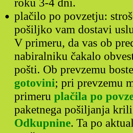
roku 3-4 dni.
plačilo po povzetju: stro
pošiljko vam dostavi usl
V primeru, da vas ob pre
nabiralniku čakalo obves
pošti. Ob prevzemu boste
gotovini
; pri prevzemu m
primeru
plačila po povz
paketnega pošiljanja krili
Odkupnine
. Ta po aktu