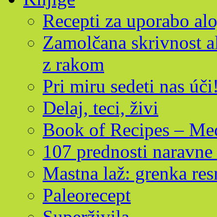
Recepti za uporabo alo
Zamolčana skrivnost al
z rakom
Pri miru sedeti nas úči
Delaj, teci, živi
Book of Recipes – Med
107 prednosti naravne 
Mastna laž: grenka res
Paleorecept
Superživila