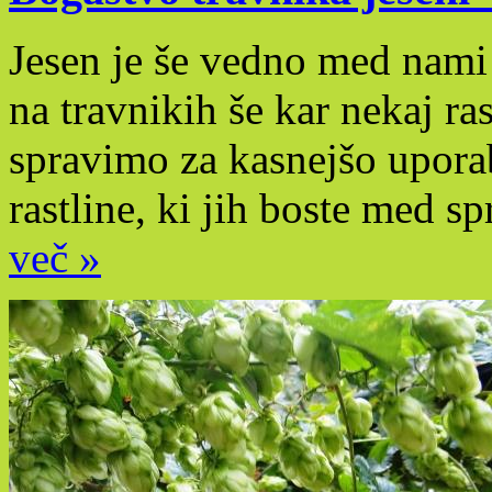
Jesen je še vedno med nami 
na travnikih še kar nekaj ra
spravimo za kasnejšo uporab
rastline, ki jih boste med 
več »