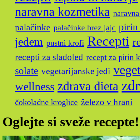
naravna kozmetika
naravna
pirin
palačinke
palačinke brez jajc
Recepti
jedem
r
pustni krofi
recepti za sladoled
recept za pirin 
veget
solate
vegetarijanske jedi
zdr
zdrava dieta
wellness
železo v hrani
čokoladne kroglice
Oglejte si sveže recepte!