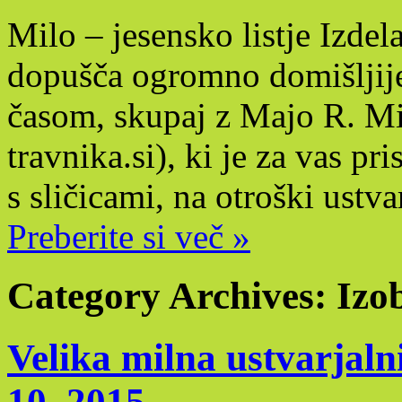
Milo – jesensko listje Izde
dopušča ogromno domišljije
časom, skupaj z Majo R. M
travnika.si), ki je za vas p
s sličicami, na otroški ustva
Preberite si več »
Category Archives:
Izo
Velika milna ustvarjaln
10. 2015