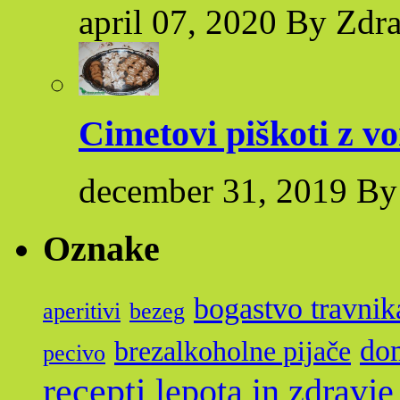
april 07, 2020 By Zdr
Cimetovi piškoti z v
december 31, 2019 By
Oznake
bogastvo travnik
aperitivi
bezeg
dom
brezalkoholne pijače
pecivo
recepti
lepota in zdravje