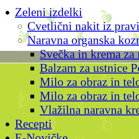
Zeleni izdelki
Cvetlični nakit iz prav
Naravna organska kozm
Svečka in krema za 
Balzam za ustnice P
Milo za obraz in te
Milo za obraz in tel
Vlažilna naravna kr
Recepti
E-Novičke