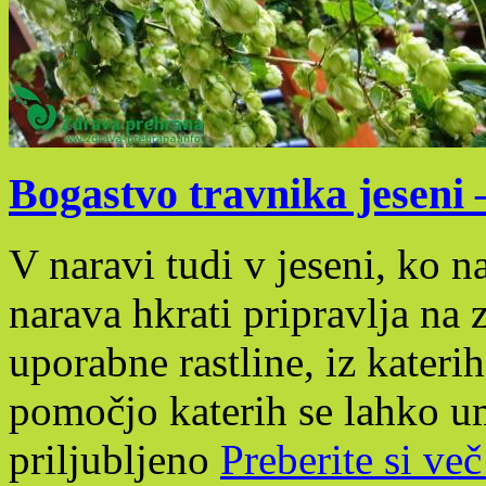
Bogastvo travnika jeseni –
V naravi tudi v jeseni, ko na
narava hkrati pripravlja na
uporabne rastline, iz kateri
pomočjo katerih se lahko u
priljubljeno
Preberite si več