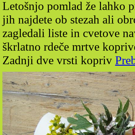
Letošnjo pomlad že lahko pr
jih najdete ob stezah ali o
zagledali liste in cvetove n
škrlatno rdeče mrtve koprive
Zadnji dve vrsti kopriv
Preb