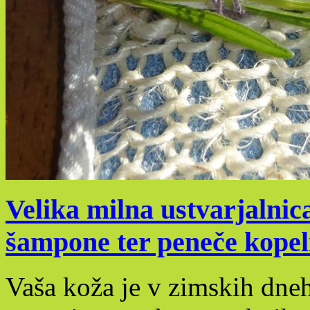
Velika milna ustvarjalnica
šampone ter peneče kopeli
Vaša koža je v zimskih dneh