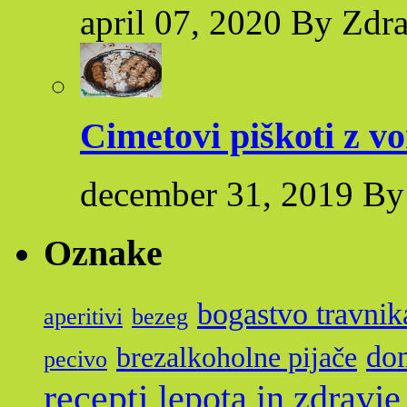
april 07, 2020 By Zdr
Cimetovi piškoti z v
december 31, 2019 By
Oznake
bogastvo travnik
aperitivi
bezeg
dom
brezalkoholne pijače
pecivo
recepti
lepota in zdravje