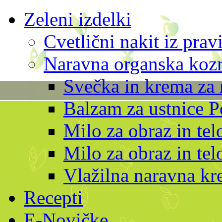
Zeleni izdelki
Cvetlični nakit iz prav
Naravna organska kozm
Svečka in krema za 
Balzam za ustnice P
Milo za obraz in te
Milo za obraz in tel
Vlažilna naravna kr
Recepti
E-Novičke