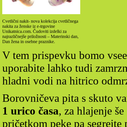
Cvetlični nakit- nova kolekcija cvetličnega
nakita za ženske iz e-trgovine
Unikatnica.com. Čudoviti izdelki za
najrazličnejše priložnosti – Materinski dan,
Dan žena in osebne praznike.
V tem prispevku bomo vseen
uporabite lahko tudi zamrzn
hladni vodi na hitrico odmr
Borovničeva pita s skuto va
1 urico časa
, za hlajenje š
pričetkom peke pa segrejte