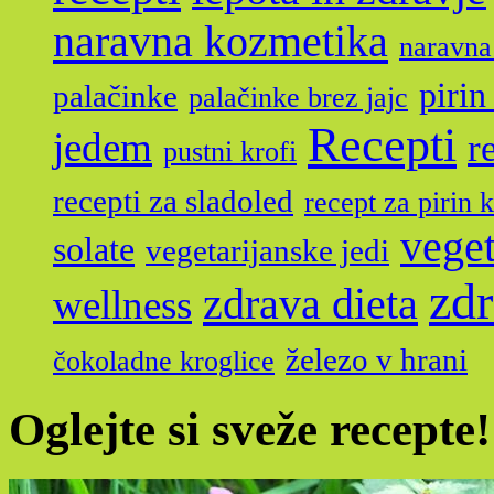
naravna kozmetika
naravna
pirin
palačinke
palačinke brez jajc
Recepti
jedem
r
pustni krofi
recepti za sladoled
recept za pirin 
veget
solate
vegetarijanske jedi
zdr
zdrava dieta
wellness
železo v hrani
čokoladne kroglice
Oglejte si sveže recepte!