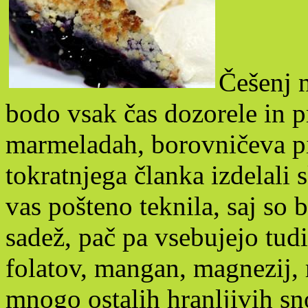
Češenj n
bodo vsak čas dozorele in pr
marmeladah, borovničeva pi
tokratnjega članka izdelali
vas pošteno teknila, saj so
sadež, pač pa vsebujejo tudi
folatov, mangan, magnezij, ri
mnogo ostalih hranljivih sn