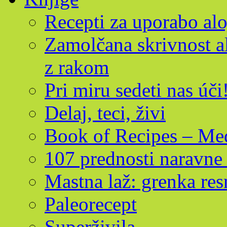
Recepti za uporabo alo
Zamolčana skrivnost al
z rakom
Pri miru sedeti nas úči
Delaj, teci, živi
Book of Recipes – Med
107 prednosti naravne 
Mastna laž: grenka res
Paleorecept
Superživila