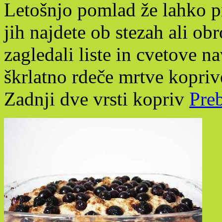
Letošnjo pomlad že lahko pr
jih najdete ob stezah ali o
zagledali liste in cvetove n
škrlatno rdeče mrtve koprive
Zadnji dve vrsti kopriv
Preb