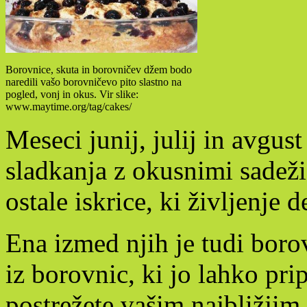
Borovnice, skuta in borovničev džem bodo
naredili vašo borovničevo pito slastno na
pogled, vonj in okus. Vir slike:
www.maytime.org/tag/cakes/
Meseci junij, julij in avgus
sladkanja z okusnimi sadeži 
ostale iskrice, ki življenje d
Ena izmed njih je tudi boro
iz borovnic, ki jo lahko prip
postrežete vašim najbližjim.