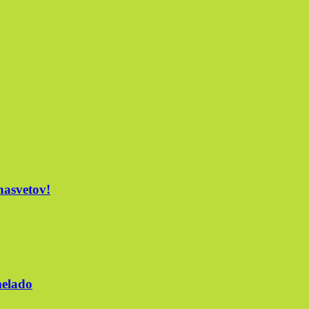
nasvetov!
melado