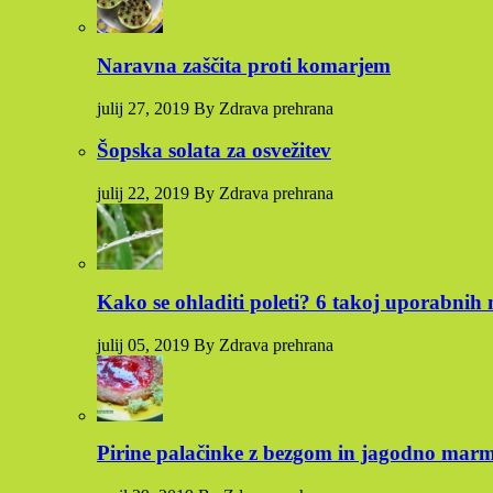
Naravna zaščita proti komarjem
julij 27, 2019 By Zdrava prehrana
Šopska solata za osvežitev
julij 22, 2019 By Zdrava prehrana
Kako se ohladiti poleti? 6 takoj uporabnih 
julij 05, 2019 By Zdrava prehrana
Pirine palačinke z bezgom in jagodno mar