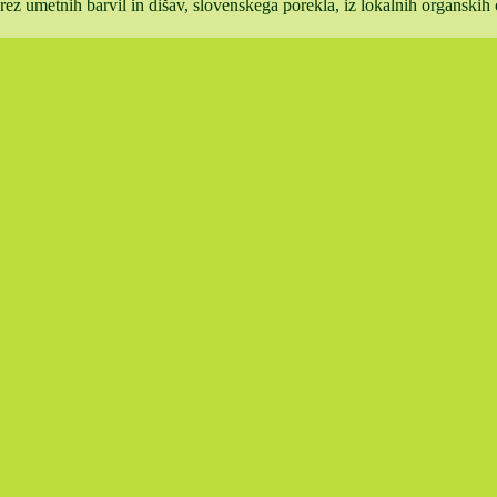
rez umetnih barvil in dišav, slovenskega porekla, iz lokalnih organskih 