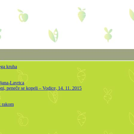
ega kruha
ljana-Lavrica
oni, peneče se kopeli – Vodice, 14. 11. 2015
 z rakom