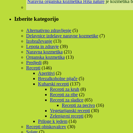
Naravna organska kozmetika Hiša nature
je kozmetika b
Izberite kategorijo
Alternativno zdravljenje
(5)
Delavnice izdelave naravne kozmetike
(7)
Izobraževanje
(13)
Lepota in zdravje
(39)
Naravna kozmetika
(21)
Organska kozmetika
(13)
Predjedi
(8)
Recepti
(146)
Aperitivi
(2)
Brezalkoholne pijače
(5)
Kuharski recepti
(137)
Recepti za kruh
(8)
Recepti za ribe
(2)
Recepti za sladice
(65)
Recepti za pecivo
(16)
Vegetarijanski recepti
(30)
Zelenjavni recepti
(19)
Priloge k jedem
(14)
Recepti obiskovalcev
(30)
Solate
(7)