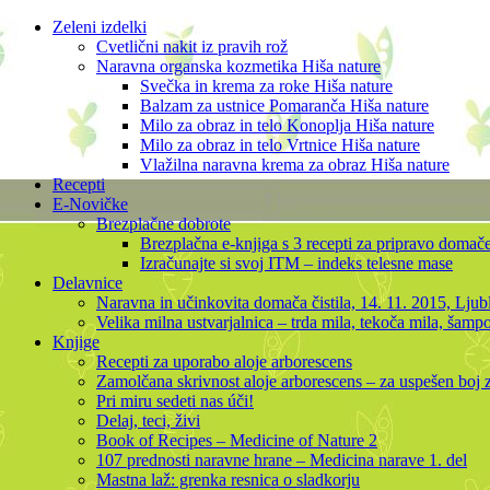
Zeleni izdelki
Cvetlični nakit iz pravih rož
Naravna organska kozmetika Hiša nature
Svečka in krema za roke Hiša nature
Balzam za ustnice Pomaranča Hiša nature
Milo za obraz in telo Konoplja Hiša nature
Milo za obraz in telo Vrtnice Hiša nature
Vlažilna naravna krema za obraz Hiša nature
Recepti
E-Novičke
Brezplačne dobrote
Brezplačna e-knjiga s 3 recepti za pripravo domač
Izračunajte si svoj ITM – indeks telesne mase
Delavnice
Naravna in učinkovita domača čistila, 14. 11. 2015, Ljub
Velika milna ustvarjalnica – trda mila, tekoča mila, šamp
Knjige
Recepti za uporabo aloje arborescens
Zamolčana skrivnost aloje arborescens – za uspešen boj
Pri miru sedeti nas úči!
Delaj, teci, živi
Book of Recipes – Medicine of Nature 2
107 prednosti naravne hrane – Medicina narave 1. del
Mastna laž: grenka resnica o sladkorju