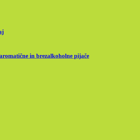
aj
 aromatične in brezalkoholne pijače