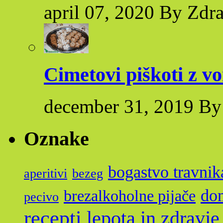
april 07, 2020 By Zdr
Cimetovi piškoti z v
december 31, 2019 By
Oznake
bogastvo travnik
aperitivi
bezeg
dom
brezalkoholne pijače
pecivo
recepti
lepota in zdravje