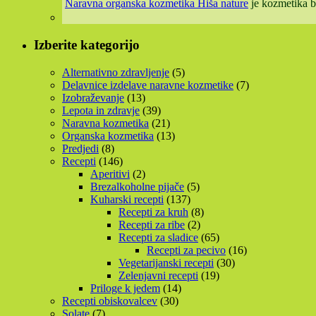
Naravna organska kozmetika Hiša nature
je kozmetika b
Izberite kategorijo
Alternativno zdravljenje
(5)
Delavnice izdelave naravne kozmetike
(7)
Izobraževanje
(13)
Lepota in zdravje
(39)
Naravna kozmetika
(21)
Organska kozmetika
(13)
Predjedi
(8)
Recepti
(146)
Aperitivi
(2)
Brezalkoholne pijače
(5)
Kuharski recepti
(137)
Recepti za kruh
(8)
Recepti za ribe
(2)
Recepti za sladice
(65)
Recepti za pecivo
(16)
Vegetarijanski recepti
(30)
Zelenjavni recepti
(19)
Priloge k jedem
(14)
Recepti obiskovalcev
(30)
Solate
(7)