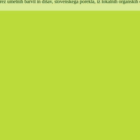
rez umetnih barvil in dišav, slovenskega porekla, iz lokalnih organskih 