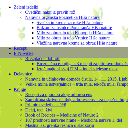
Zeleni izdelki
Cvetlični nakit iz pravih rož
Naravna organska kozmetika Hiša nature
Svečka in krema za roke Hiša nature
Balzam za ustnice Pomaranča Hiša nature
Milo za obraz in telo Konoplja Hiša nature
Milo za obraz in telo Vrtnice Hiša nature
Vlažilna naravna krema za obraz Hiša nature
Recepti
E-Novičke
Brezplačne dobrote
Brezplačna e-knjiga s 3 recepti za pripravo domač
Izračunajte si svoj ITM – indeks telesne mase
Delavnice
Naravna in učinkovita domača čistila, 14. 11. 2015, Ljub
Velika milna ustvarjalnica – trda mila, tekoča mila, šamp
Knjige
Recepti za uporabo aloje arborescens
Zamolčana skrivnost aloje arborescens – za uspešen boj
Pri miru sedeti nas úči!
Delaj, teci, živi
Book of Recipes – Medicine of Nature 2
107 prednosti naravne hrane – Medicina narave 1. del
Mastna laž: grenka resnica o sladkorju