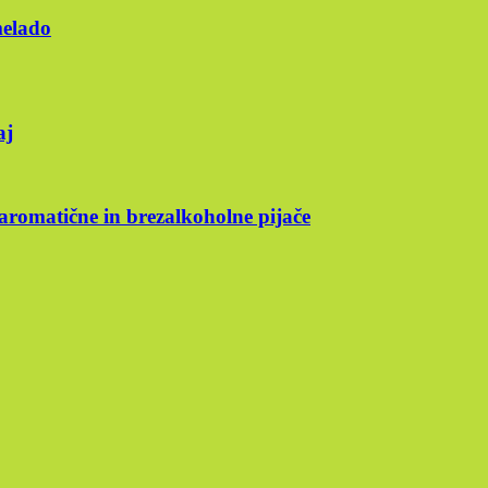
melado
aj
 aromatične in brezalkoholne pijače