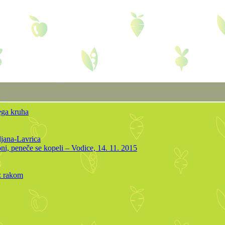
ega kruha
ljana-Lavrica
oni, peneče se kopeli – Vodice, 14. 11. 2015
 z rakom